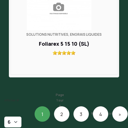
SOLUTIONS NUTRITIVES, ENGRAIS LIQUIDES
Foliarex 5 15 10 (SL)
Page
Afficher #
1 sur
4
Résultats 1 à 6 sur 23
1
2
3
4
»