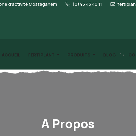
ne d'activité Mostaganem
(0)45 43 40 11
fertipla
">
ACCUEIL
FERTIPLANT
PRODUITS
BLOG
CO
A Propos