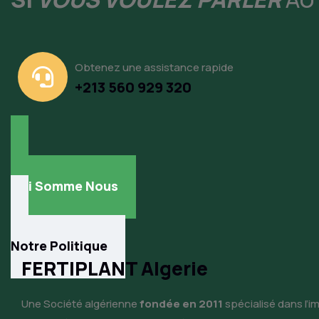
Obtenez une assistance rapide
+213 560 929 320
PARTIE - 01
Qui Somme Nous
PARTIE - 02
Notre Politique
FERTIPLANT Algerie
Une Société algérienne
fondée en 2011
spécialisé dans l’im