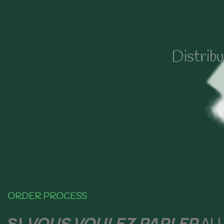
Distrib
ORDER PROCESS
SI
VOUS VOULEZ PARLER
AU