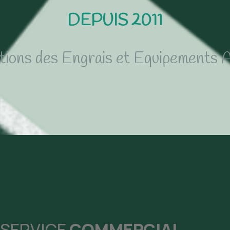
DEPUIS 2011
utions des Engrais et Equipements A
 SERVICE
COMMERCIAL