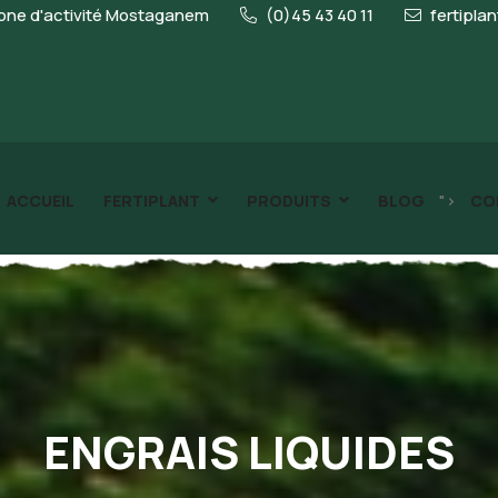
ne d'activité Mostaganem
(0)45 43 40 11
fertipla
">
ACCUEIL
FERTIPLANT
PRODUITS
BLOG
CO
ENGRAIS LIQUIDES