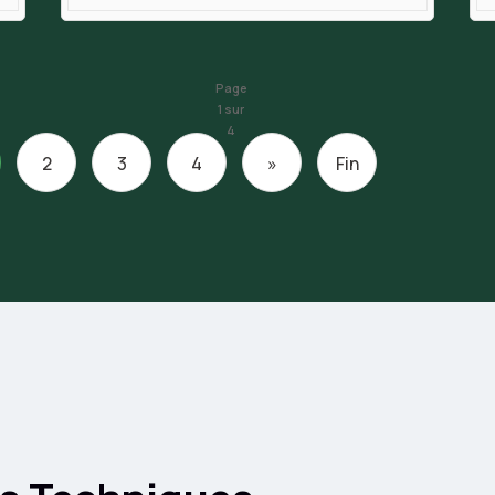
Page
1 sur
4
2
3
4
»
Fin