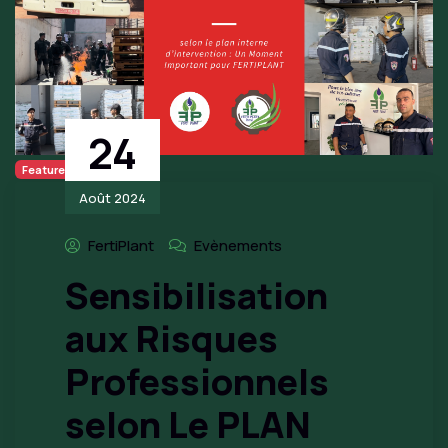
24
Featured
Août 2024
FertiPlant
Evènements
Sensibilisation
aux Risques
Professionnels
selon Le PLAN