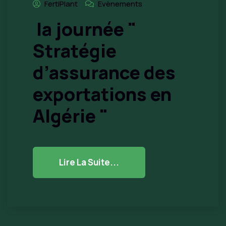
FertiPlant
Evènements
la journée "
Stratégie
d’assurance des
exportations en
Algérie "
Lire La Suite...