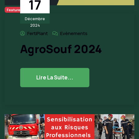
17
Featured
Décembre
2024
FertiPlant
Evènements
AgroSouf 2024
Lire La Suite...