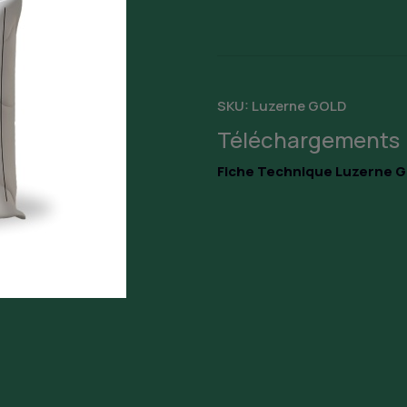
SKU:
Luzerne GOLD
Téléchargements
Fiche Technique Luzerne G