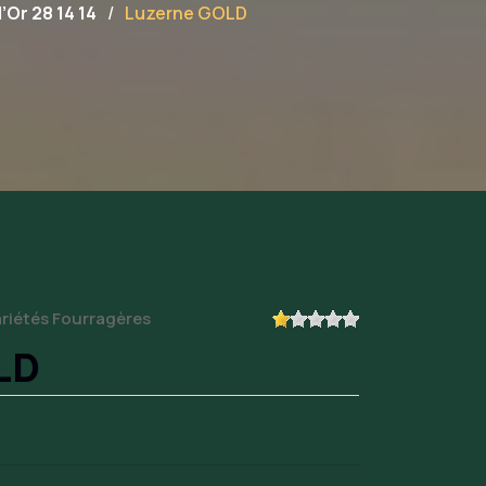
d’Or 28 14 14
Luzerne GOLD
ariétés Fourragères
LD