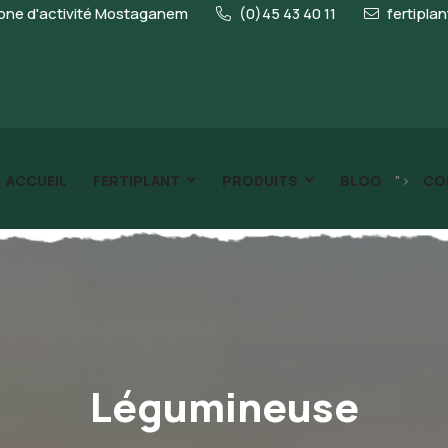
ne d'activité Mostaganem
(0)45 43 40 11
fertipla
">
ACCUEIL
FERTIPLANT
PRODUITS
BLOG
CO
Légumineuse