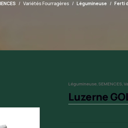
MENCES
Variétés Fourragères
Légumineuse
Ferti 
Légumineuse
SEMENCES
V
Luzerne GO