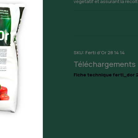
végétatif et assurant la récol
SKU:
Ferti d’Or 28 14 14
Téléchargements
Fiche technique ferti_dor 2