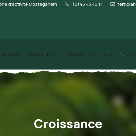
ne d'activité Mostaganem
(0)45 43 40 11
fertipla
">
ACCUEIL
FERTIPLANT
PRODUITS
BLOG
CO
Croissance