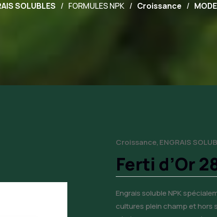
AIS SOLUBLES
FORMULES NPK
Croissance
MODE
Croissance
ENGRAIS SOLU
Ferti d’Or 2
Engrais soluble NPK spécialeme
cultures plein champ et hors