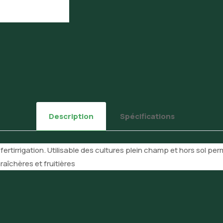
Description
Spécifications
fertirrigation. Utilisable des cultures plein champ et hors sol 
raîchères et fruitières