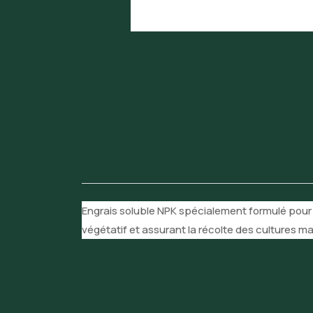
Engrais soluble NPK spécialement formulé pour 
végétatif et assurant la récolte des cultures ma